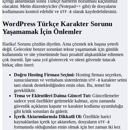
içeriği aktardıktan sonra Türkçe harflerin bozulması kaçınılmaz
olacaktır. Metin düzenleyiciler (Notepad++ gibi) ile dosyaların
kodlamasını kontrol edebilir ve
olarak kaydedebilirsiniz.
UTF-8
WordPress Türkçe Karakter Sorunu
Yaşamamak İçin Önlemler
Harika! Sorunu çözdün diyelim. Ama çözmek tek başına yeterli
değil. Gelecekte benzer sorunları tekrar yaşamamak için günlük
kullanımda ve site yönetiminde bazı proaktif alışkanlıklar edinmen
çok önemli. İşte sana yol gösterecek ve siteni güvende tutacak
birkaç altın öneri:
Doğru Hosting Firması Seçimi:
Hosting firması seçerken,
sunucularının ve veritabanı sistemlerinin
karakter setini
UTF-8
tam olarak desteklediğinden emin olun. Bu, temel bir
gerekliliktir.
Tema ve Eklentileri Daima Güncel Tut:
Güncellemeler
sadece yeni özellikler getirmekle kalmaz, aynı zamanda
güvenlik açıklarını kapatır ve karakter kodlama uyumluluğu
gibi kritik sorunları da giderir.
İçerik Aktarımlarında Dikkatli Ol:
Özellikle harici
kaynaklardan içerik içe aktarırken, dosyaların
UTF-8
formatında olduğundan emin olmak için her zaman iki kez