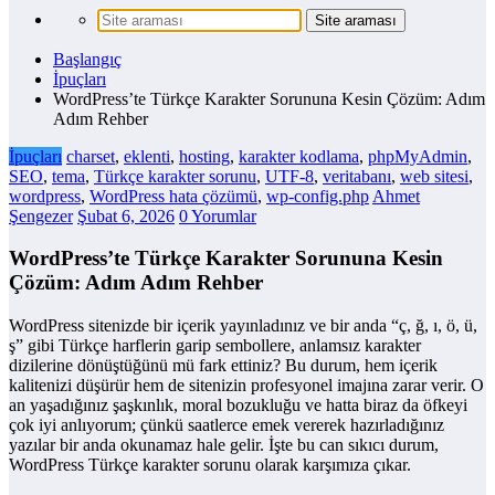
Başlangıç
İpuçları
WordPress’te Türkçe Karakter Sorununa Kesin Çözüm: Adım
Adım Rehber
İpuçları
charset
,
eklenti
,
hosting
,
karakter kodlama
,
phpMyAdmin
,
SEO
,
tema
,
Türkçe karakter sorunu
,
UTF-8
,
veritabanı
,
web sitesi
,
wordpress
,
WordPress hata çözümü
,
wp-config.php
Ahmet
Şengezer
Şubat 6, 2026
0 Yorumlar
WordPress’te Türkçe Karakter Sorununa Kesin
Çözüm: Adım Adım Rehber
WordPress sitenizde bir içerik yayınladınız ve bir anda “ç, ğ, ı, ö, ü,
ş” gibi Türkçe harflerin garip sembollere, anlamsız karakter
dizilerine dönüştüğünü mü fark ettiniz? Bu durum, hem içerik
kalitenizi düşürür hem de sitenizin profesyonel imajına zarar verir. O
an yaşadığınız şaşkınlık, moral bozukluğu ve hatta biraz da öfkeyi
çok iyi anlıyorum; çünkü saatlerce emek vererek hazırladığınız
yazılar bir anda okunamaz hale gelir. İşte bu can sıkıcı durum,
WordPress Türkçe karakter sorunu olarak karşımıza çıkar.