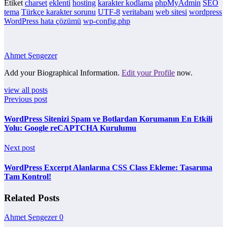
Etiket
charset
eklenti
hosting
karakter kodlama
phpMyAdmin
SEO
tema
Türkçe karakter sorunu
UTF-8
veritabanı
web sitesi
wordpress
WordPress hata çözümü
wp-config.php
Ahmet Şengezer
Add your Biographical Information.
Edit your Profile
now.
view all posts
Previous post
WordPress Sitenizi Spam ve Botlardan Korumanın En Etkili
Yolu: Google reCAPTCHA Kurulumu
Next post
WordPress Excerpt Alanlarına CSS Class Ekleme: Tasarıma
Tam Kontrol!
Related Posts
Ahmet Şengezer
0