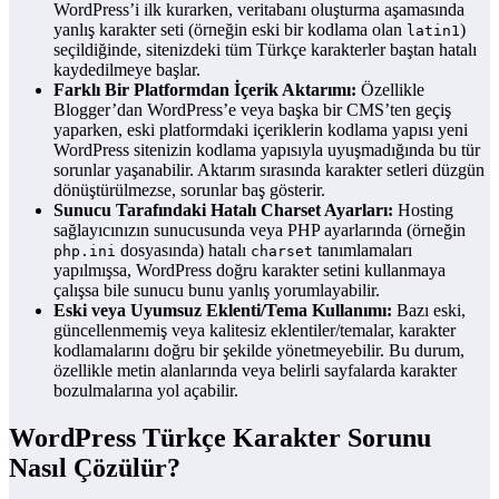
WordPress’i ilk kurarken, veritabanı oluşturma aşamasında
yanlış karakter seti (örneğin eski bir kodlama olan
)
latin1
seçildiğinde, sitenizdeki tüm Türkçe karakterler baştan hatalı
kaydedilmeye başlar.
Farklı Bir Platformdan İçerik Aktarımı:
Özellikle
Blogger’dan WordPress’e veya başka bir CMS’ten geçiş
yaparken, eski platformdaki içeriklerin kodlama yapısı yeni
WordPress sitenizin kodlama yapısıyla uyuşmadığında bu tür
sorunlar yaşanabilir. Aktarım sırasında karakter setleri düzgün
dönüştürülmezse, sorunlar baş gösterir.
Sunucu Tarafındaki Hatalı Charset Ayarları:
Hosting
sağlayıcınızın sunucusunda veya PHP ayarlarında (örneğin
dosyasında) hatalı
tanımlamaları
php.ini
charset
yapılmışsa, WordPress doğru karakter setini kullanmaya
çalışsa bile sunucu bunu yanlış yorumlayabilir.
Eski veya Uyumsuz Eklenti/Tema Kullanımı:
Bazı eski,
güncellenmemiş veya kalitesiz eklentiler/temalar, karakter
kodlamalarını doğru bir şekilde yönetmeyebilir. Bu durum,
özellikle metin alanlarında veya belirli sayfalarda karakter
bozulmalarına yol açabilir.
WordPress Türkçe Karakter Sorunu
Nasıl Çözülür?