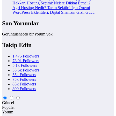
Hakkari Hosting Seçimi: Nelere Dikkat Etmeli?
Agri Hosting Nedir? Tarım Sektörü İçin Önemi
WordPress Eklentileri: Dijital Sitenizin Gizli Gücü
Son Yorumlar
Görüntülenecek bir yorum yok.
Takip Edin
1,475
Followers
78.9k
Followers
5.1k
Followers
35.6k
Followers
55k
Followers
75k
Followers
85k
Followers
800
Followers
Güncel
Popüler
Yorum