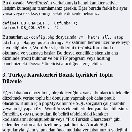
Bu dosyada, WordPress’in veritabanıyla hangi karakter setiyle
iletişim kuracağını tanımlamanız gerekir. Eğer burada farklı bir ayar
varsa veya eksikse, onu şu şekilde düzenlemelisiniz:
define('DB_CHARSET', 'utf8mb4');

define('DB_COLLATE', '');
Bu satırları
dosyasında,
wp-config.php
/* That's all, stop
satırının hemen üzerine ekleyip
editing! Happy publishing. */
kaydettiğinizde, WordPress içeriklerini
formatında
utf8mb4
okumaya ve yazmaya başlar. Bu dosya genellikle sitenizin ana
dizininde (root) bulunur ve bir FTP programı veya hosting
panelinizdeki Dosya Yöneticisi aracılığıyla erişilebilir.
3. Türkçe Karakterleri Bozuk İçerikleri Toplu
Düzenle
Eğer daha önce bozulmuş birçok içeriğiniz varsa, bunları tek tek elle
düzeltmek yerine toplu bir dönüşüm yapmak çok daha pratik
olacaktır. Bunun için phpMyAdmin’de SQL sorguları çalıştırabilir
veya bu işi yapan özel WordPress eklentilerinden yararlanabilirsiniz.
Örneğin,
sorguları ile belirli tablolardaki karakter
UPDATE
kodlamalarını dönüştürebilir veya “Fix Turkish Characters” gibi
eklentilerle otomatik düzeltme yapabilirsiniz. Ancak SQL
sorgularıyla işlem yapmadan önce mutlaka veritabanınızın yedeğini