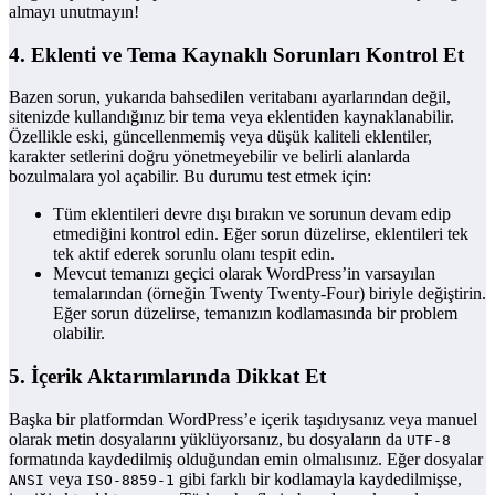
almayı unutmayın!
4. Eklenti ve Tema Kaynaklı Sorunları Kontrol Et
Bazen sorun, yukarıda bahsedilen veritabanı ayarlarından değil,
sitenizde kullandığınız bir tema veya eklentiden kaynaklanabilir.
Özellikle eski, güncellenmemiş veya düşük kaliteli eklentiler,
karakter setlerini doğru yönetmeyebilir ve belirli alanlarda
bozulmalara yol açabilir. Bu durumu test etmek için:
Tüm eklentileri devre dışı bırakın ve sorunun devam edip
etmediğini kontrol edin. Eğer sorun düzelirse, eklentileri tek
tek aktif ederek sorunlu olanı tespit edin.
Mevcut temanızı geçici olarak WordPress’in varsayılan
temalarından (örneğin Twenty Twenty-Four) biriyle değiştirin.
Eğer sorun düzelirse, temanızın kodlamasında bir problem
olabilir.
5. İçerik Aktarımlarında Dikkat Et
Başka bir platformdan WordPress’e içerik taşıdıysanız veya manuel
olarak metin dosyalarını yüklüyorsanız, bu dosyaların da
UTF-8
formatında kaydedilmiş olduğundan emin olmalısınız. Eğer dosyalar
veya
gibi farklı bir kodlamayla kaydedilmişse,
ANSI
ISO-8859-1