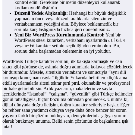
kontrol edin. Gerekirse bir metin düzenleyici kullanarak
kodlamayı dönüştürün.
Düzenli Yedek Alışkanlığı:
Herhangi bir büyük değişiklik
yapmadan önce veya düzenli aralıklarla sitenizin ve
veritabanınızın yedeğini alın. Böylece beklenmedik bir
sorunla karşılaştığınızda hızlıca geri dönebilirsiniz.
Yeni Bir WordPress Kurulumunda Kontrol:
Yeni bir
WordPress sitesi kurarken, veritabanı ayarlarında
utf8mb4
veya
karakter setinin seçildiğinden emin olun. Bu,
utf8
sorunu daha başlamadan önlemenin en iyi yoludur.
WordPress Türkçe karakter sorunu, ilk bakışta karmaşık ve can
sıkıcı gibi görünse de, aslında doğru adımlarla kolayca çözülebilecek
bir durumdur. Mesele, sitenizin veritabanı ve sunucuyla “aynı dili
konuşup konuşmamasıyla” ilgilidir. Yukarıda belirtilen küçük ama
etkili ayarlamalarla siteni tekrar pırıl pırıl, okunabilir ve profesyonel
bir hale getirebilirsin. Artık yazıların, makalelerin ve sayfa
içeriklerinde “İstanbul”, “çalışma”, “güvenlik” gibi Türkçe kelimeler
gönül rahatlığıyla, hiçbir bozulma olmadan görünecek. Unutma ki,
dijital dünyada doğru iletişim, doğru karakter setleriyle başlar. Eğer
bu rehber sana yardımcı olduysa veya daha önce benzer bir sorun
yaşayıp farklı bir çözüm bulduysan, deneyimlerini aşağıya yorum
olarak bırakmayı unutma. Belki senin çözümün de başkalarına ışık
tutar!