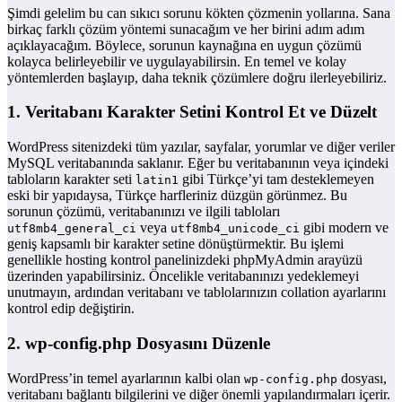
Şimdi gelelim bu can sıkıcı sorunu kökten çözmenin yollarına. Sana
birkaç farklı çözüm yöntemi sunacağım ve her birini adım adım
açıklayacağım. Böylece, sorunun kaynağına en uygun çözümü
kolayca belirleyebilir ve uygulayabilirsin. En temel ve kolay
yöntemlerden başlayıp, daha teknik çözümlere doğru ilerleyebiliriz.
1. Veritabanı Karakter Setini Kontrol Et ve Düzelt
WordPress sitenizdeki tüm yazılar, sayfalar, yorumlar ve diğer veriler
MySQL veritabanında saklanır. Eğer bu veritabanının veya içindeki
tabloların karakter seti
gibi Türkçe’yi tam desteklemeyen
latin1
eski bir yapıdaysa, Türkçe harfleriniz düzgün görünmez. Bu
sorunun çözümü, veritabanınızı ve ilgili tabloları
veya
gibi modern ve
utf8mb4_general_ci
utf8mb4_unicode_ci
geniş kapsamlı bir karakter setine dönüştürmektir. Bu işlemi
genellikle hosting kontrol panelinizdeki phpMyAdmin arayüzü
üzerinden yapabilirsiniz. Öncelikle veritabanınızı yedeklemeyi
unutmayın, ardından veritabanı ve tablolarınızın collation ayarlarını
kontrol edip değiştirin.
2. wp-config.php Dosyasını Düzenle
WordPress’in temel ayarlarının kalbi olan
dosyası,
wp-config.php
veritabanı bağlantı bilgilerini ve diğer önemli yapılandırmaları içerir.