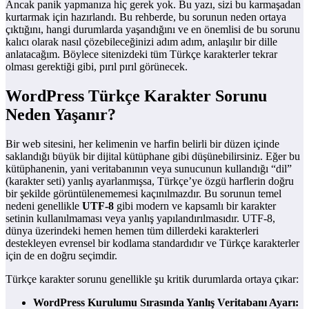
Ancak panik yapmanıza hiç gerek yok. Bu yazı, sizi bu karmaşadan
kurtarmak için hazırlandı. Bu rehberde, bu sorunun neden ortaya
çıktığını, hangi durumlarda yaşandığını ve en önemlisi de bu sorunu
kalıcı olarak nasıl çözebileceğinizi adım adım, anlaşılır bir dille
anlatacağım. Böylece sitenizdeki tüm Türkçe karakterler tekrar
olması gerektiği gibi, pırıl pırıl görünecek.
WordPress Türkçe Karakter Sorunu
Neden Yaşanır?
Bir web sitesini, her kelimenin ve harfin belirli bir düzen içinde
saklandığı büyük bir dijital kütüphane gibi düşünebilirsiniz. Eğer bu
kütüphanenin, yani veritabanının veya sunucunun kullandığı “dil”
(karakter seti) yanlış ayarlanmışsa, Türkçe’ye özgü harflerin doğru
bir şekilde görüntülenememesi kaçınılmazdır. Bu sorunun temel
nedeni genellikle
UTF-8
gibi modern ve kapsamlı bir karakter
setinin kullanılmaması veya yanlış yapılandırılmasıdır. UTF-8,
dünya üzerindeki hemen hemen tüm dillerdeki karakterleri
destekleyen evrensel bir kodlama standardıdır ve Türkçe karakterler
için de en doğru seçimdir.
Türkçe karakter sorunu genellikle şu kritik durumlarda ortaya çıkar:
WordPress Kurulumu Sırasında Yanlış Veritabanı Ayarı: