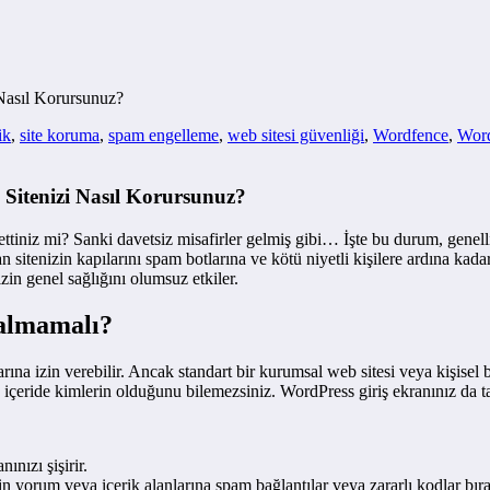
 Nasıl Korursunuz?
ik
,
site koruma
,
spam engelleme
,
web sitesi güvenliği
,
Wordfence
,
Word
 Sitenizi Nasıl Korursunuz?
k ettiniz mi? Sanki davetsiz misafirler gelmiş gibi… İşte bu durum, genel
sitenizin kapılarını spam botlarına ve kötü niyetli kişilere ardına kadar 
zin genel sağlığını olumsuz etkiler.
almamalı?
arına izin verebilir. Ancak standart bir kurumsal web sitesi veya kişisel b
 içeride kimlerin olduğunu bilemezsiniz. WordPress giriş ekranınız da tam
ınızı şişirir.
zin yorum veya içerik alanlarına spam bağlantılar veya zararlı kodlar bıra