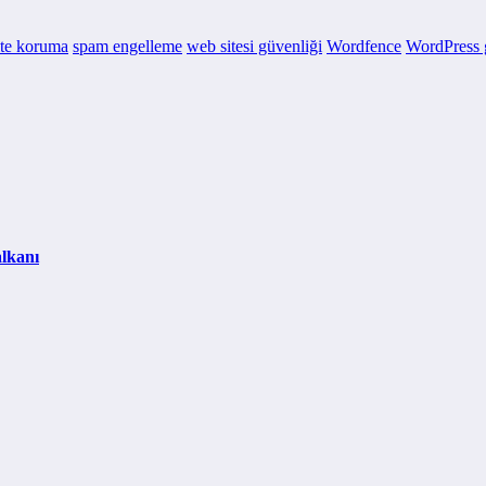
ite koruma
spam engelleme
web sitesi güvenliği
Wordfence
WordPress 
alkanı