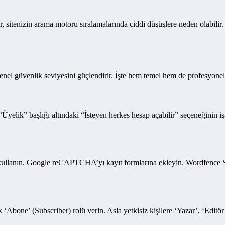
er, sitenizin arama motoru sıralamalarında ciddi düşüşlere neden olabilir.
enel güvenlik seviyesini güçlendirir. İşte hem temel hem de profesyonel
yelik” başlığı altındaki “İsteyen herkes hesap açabilir” seçeneğinin işa
er kullanın. Google reCAPTCHA’yı kayıt formlarına ekleyin. Wordfence S
 ‘Abone’ (Subscriber) rolü verin. Asla yetkisiz kişilere ‘Yazar’, ‘Editö