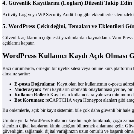
4. Güvenlik Kayıtlarını (Logları) Düzenli Takip Edin
Activity Log veya WP Security Audit Log gibi eklentilerle sitenizdeki e
5. WordPress Çekirdeğini, Temaları ve Eklentileri Gü
Güvenlik açıklarının çoğu eski yazılımlardan kaynaklanır. WordPress çe
açıklarını kapatır.
WordPress Kullanıcı Kaydı Açık Olması G
Bazı durumlarda, örneğin bir üyelik sitesi veya online kurs platformu k
almanız şarttır:
E-posta Doğrulama:
Kayıt olan her kullanıcının e-posta adresi
Moderasyon:
Yeni kayıtların otomatik onaylanması yerine, bir
Kullanıcı Rolleri:
Kayıt olan kullanıcılara yalnızca minimum dü
Bot Koruması:
reCAPTCHA veya Honeypot alanları gibi araçla
Bu önlemlerle, açık bir kayıt sistemini bile çok daha güvenli bir hale ge
Unutmayın ki WordPress kullanıcı kaydını açık bırakmak, çoğu zaman göz
sitenizin dijital kapılarını kimin açtığını bilmemek anlamına gelir. Güv
güvenliğini sağlamak, dijital varlığınızın uzun ömürlü ve başarılı olma