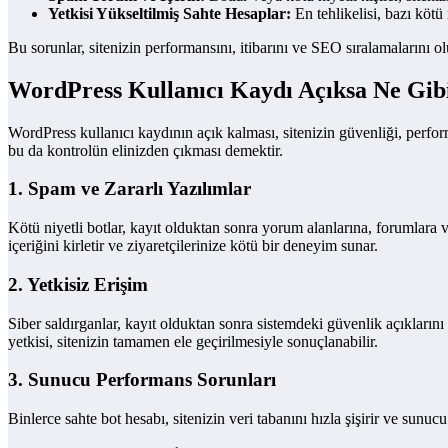
Yetkisi Yükseltilmiş Sahte Hesaplar:
En tehlikelisi, bazı kötü
Bu sorunlar, sitenizin performansını, itibarını ve SEO sıralamalarını ol
WordPress Kullanıcı Kaydı Açıksa Ne Gibi
WordPress kullanıcı kaydının açık kalması, sitenizin güvenliği, perform
bu da kontrolün elinizden çıkması demektir.
1. Spam ve Zararlı Yazılımlar
Kötü niyetli botlar, kayıt olduktan sonra yorum alanlarına, forumlara v
içeriğini kirletir ve ziyaretçilerinize kötü bir deneyim sunar.
2. Yetkisiz Erişim
Siber saldırganlar, kayıt olduktan sonra sistemdeki güvenlik açıklarını 
yetkisi, sitenizin tamamen ele geçirilmesiyle sonuçlanabilir.
3. Sunucu Performans Sorunları
Binlerce sahte bot hesabı, sitenizin veri tabanını hızla şişirir ve sun