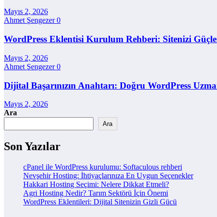
Mayıs 2, 2026
Ahmet Şengezer
0
WordPress Eklentisi Kurulum Rehberi: Sitenizi Güçl
Mayıs 2, 2026
Ahmet Şengezer
0
Dijital Başarınızın Anahtarı: Doğru WordPress Uzma
Mayıs 2, 2026
Ara
Ara
Son Yazılar
cPanel ile WordPress kurulumu: Softaculous rehberi
Nevşehir Hosting: İhtiyaçlarınıza En Uygun Seçenekler
Hakkari Hosting Seçimi: Nelere Dikkat Etmeli?
Agri Hosting Nedir? Tarım Sektörü İçin Önemi
WordPress Eklentileri: Dijital Sitenizin Gizli Gücü