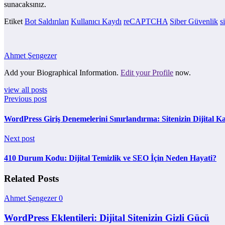
sunacaksınız.
Etiket
Bot Saldırıları
Kullanıcı Kaydı
reCAPTCHA
Siber Güvenlik
s
Ahmet Şengezer
Add your Biographical Information.
Edit your Profile
now.
view all posts
Previous post
WordPress Giriş Denemelerini Sınırlandırma: Sitenizin Dijital K
Next post
410 Durum Kodu: Dijital Temizlik ve SEO İçin Neden Hayati?
Related Posts
Ahmet Şengezer
0
WordPress Eklentileri: Dijital Sitenizin Gizli Gücü