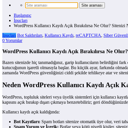
Başlangıç
İpuçları
WordPress Kullanıcı Kaydı Açık Bırakılırsa Ne Olur? Sitenizi
İpuçları
Bot Saldırıları
,
Kullanıcı Kaydı
,
reCAPTCHA
,
Siber Güvenl
0 Yorumlar
WordPress Kullanıcı Kaydı Açık Bırakılırsa Ne Olur?
Bazen sitenizde hiç tanımadığınız, garip kullanıcıların belirdiğini far
kutucuğunun işaretli olmasıyla başlar. Bu küçük ayar, farkında olmadan 
zamanda WordPress güvenliğinizi ciddi şekilde tehlikeye atar ve siteni
Neden WordPress Kullanıcı Kaydı Açık K
WordPress, topluluk siteleri veya üyelik sistemleri için kullanıcı kayıtl
kapısını açık bırakıp dışarı çıkmaya benzetebiliriz; geri döndüğünüzde
Kullanıcı kaydı açık kaldığında:
Bot Kayıtları:
Spam botları sitenize otomatik üye olur, veri taban
Spam Yorum ve İçerik:
Botlar veya kötü niyetli kişiler, siteni