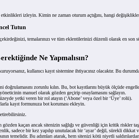
tkinlikleri izleyin. Kimin ne zaman oturum açtığını, hangi değişiklikleri
ncel Tutun
kirdeğinizi, temalarınızı ve tüm eklentilerinizi düzenli olarak en son 
erektiğinde Ne Yapmalısın?
uruyorsanız, kullanıcı kayıt sistemine ihtiyacınız olacaktır. Bu durumda
ni doğrulamasını zorunlu kılın. Bu, bot kayıtlarını büyük ölçüde engelle
 yöneticinin manuel olarak gözden geçirip onaylamasını sağlayın.
zeyde yetki veren bir rol atayın (‘Abone’ veya özel bir ‘Üye’ rolü).
rla kayıt formunuza bot koruması ekleyin.
tirebilirsiniz.
den kaçan ancak sitenizin sağlığı ve güvenliği için kritik riskler taşı
enlik, sadece bir kez yapılıp unutulacak bir ‘ayar’ değil, sürekli dikkat 
sının temelidir. Bu adımları atarak, hem sitenizi kötü niyetli saldırıla