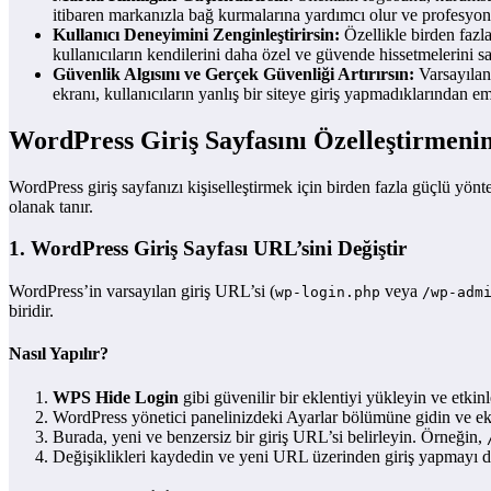
itibaren markanızla bağ kurmalarına yardımcı olur ve profesyonel
Kullanıcı Deneyimini Zenginleştirirsin:
Özellikle birden fazla 
kullanıcıların kendilerini daha özel ve güvende hissetmelerini sağl
Güvenlik Algısını ve Gerçek Güvenliği Artırırsın:
Varsayılan 
ekranı, kullanıcıların yanlış bir siteye giriş yapmadıklarından e
WordPress Giriş Sayfasını Özelleştirmenin
WordPress giriş sayfanızı kişiselleştirmek için birden fazla güçlü yön
olanak tanır.
1. WordPress Giriş Sayfası URL’sini Değiştir
WordPress’in varsayılan giriş URL’si (
veya
wp-login.php
/wp-adm
biridir.
Nasıl Yapılır?
WPS Hide Login
gibi güvenilir bir eklentiyi yükleyin ve etki
WordPress yönetici panelinizdeki Ayarlar bölümüne gidin ve eklen
Burada, yeni ve benzersiz bir giriş URL’si belirleyin. Örneğin,
Değişiklikleri kaydedin ve yeni URL üzerinden giriş yapmayı d