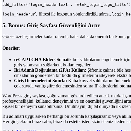
}

add_filter('login_headertext', 'wlnk_login_logo_title')
filtresi ile logonun yönlendirdiği adresi,
login_headerurl
login_he
5. Bonus: Giriş Sayfası Güvenliğini Artır
Görsel özelleştirmeler kadar önemli, hatta daha da önemli bir konu, gir
Öneriler:
reCAPTCHA Ekle:
Otomatik bot saldırılarını engellemek içi
giriş yapmasını sağlarken, botları engeller.
İki Adımlı Doğrulama (2FA) Kullan:
Şifreniz çalınsa bile h
cihazlarına gönderilen bir kodu da girmelerini isteyerek ekstra b
Giriş Denemelerini Sınırla:
Kaba kuvvet saldırılarını önlemek iç
çok sayıda yanlış şifre denemesinden sonra IP adreslerini otomat
WordPress giriş sayfası, çoğu zaman göz ardı edilen ancak markalaşma s
profesyonelliğini, kullanıcı deneyimini ve en önemlisi güvenliğini artır
kişisel bir deneyim sunabilirsiniz. Unutmayın, dijital dünyada ilk izlen
Bu adımları uygularken herhangi bir sorunla karşılaşırsanız veya aklı
Her giriş ekranı biraz sabır, biraz da estetik ister; sizin siteniz neden s