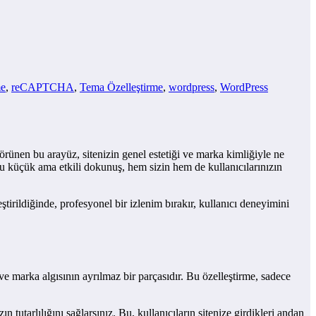
me
,
reCAPTCHA
,
Tema Özelleştirme
,
wordpress
,
WordPress
örünen bu arayüz, sitenizin genel estetiği ve marka kimliğiyle ne
Bu küçük ama etkili dokunuş, hem sizin hem de kullanıcılarınızın
tirildiğinde, profesyonel bir izlenim bırakır, kullanıcı deneyimini
e marka algısının ayrılmaz bir parçasıdır. Bu özelleştirme, sadece
n tutarlılığını sağlarsınız. Bu, kullanıcıların sitenize girdikleri andan