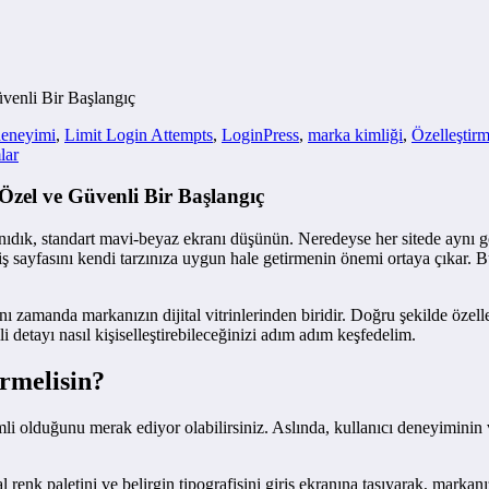
venli Bir Başlangıç
deneyimi
,
Limit Login Attempts
,
LoginPress
,
marka kimliği
,
Özelleştir
lar
zel ve Güvenli Bir Başlangıç
tanıdık, standart mavi-beyaz ekranı düşünün. Neredeyse her sitede aynı g
riş sayfasını kendi tarzınıza uygun hale getirmenin önemi ortaya çıkar. 
ı zamanda markanızın dijital vitrinlerinden biridir. Doğru şekilde özelleş
mli detayı nasıl kişiselleştirebileceğinizi adım adım keşfedelim.
rmelisin?
li olduğunu merak ediyor olabilirsiniz. Aslında, kullanıcı deneyiminin v
enk paletini ve belirgin tipografisini giriş ekranına taşıyarak, markanızı