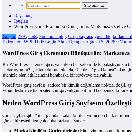
Başlangıç
İpuçları
WordPress Giriş Ekranınızı Dönüştürün: Markanıza Özel ve Gü
İpuçları
2FA
,
CSS
,
Functions.php
,
Giriş Sayfası
,
güvenlik
,
kullanıcı 
Eklentileri
,
WPS Hide Login
Ahmet Şengezer
Şubat 5, 2026
0 Yorum
WordPress Giriş Ekranınızı Dönüştürün: Markanıza Ö
Bir WordPress sitenize giriş yaparken her seferinde karşılaştığınız o 
kadar uyumlu? İşte tam da bu noktada, sitenizin “gizli kapısı” olan gi
sitenizle olan etkileşimini bambaşka bir seviyeye taşıyabilir.
WordPress giriş sayfası, sadece bir kimlik doğrulama noktası değil, ayn
zenginleştirir ve hatta sitenizin güvenliğini artırır. Hazırsanız, bu öne
Neden WordPress Giriş Sayfasını Özelleşti
Giriş sayfası gibi “arka planda” kalan bir detayın neden bu kadar önem
görsel bir estetikten çok daha fazlasını sunar:
Marka Kimliğini Güçlendirirsin:
Sitenizin logosunu, kurumsal r