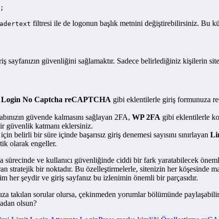
;
filtresi ile de logonun başlık metnini değiştirebilirsiniz. Bu 
adertext
iş sayfanızın güvenliğini sağlamaktır. Sadece belirlediğiniz kişilerin si
n
Login No Captcha reCAPTCHA
gibi eklentilerle giriş formunuza
esabınızın güvende kalmasını sağlayan 2FA,
WP 2FA
gibi eklentilerle ko
ir güvenlik katmanı eklersiniz.
in belirli bir süre içinde başarısız giriş denemesi sayısını sınırlayan
Li
ik olarak engeller.
ürecinde ve kullanıcı güvenliğinde ciddi bir fark yaratabilecek önemli 
an stratejik bir noktadır. Bu özelleştirmelerle, sitenizin her köşesinde m
im her şeydir ve giriş sayfanız bu izlenimin önemli bir parçasıdır.
nıza takılan sorular olursa, çekinmeden yorumlar bölümünde paylaşabili
ıradan olsun?