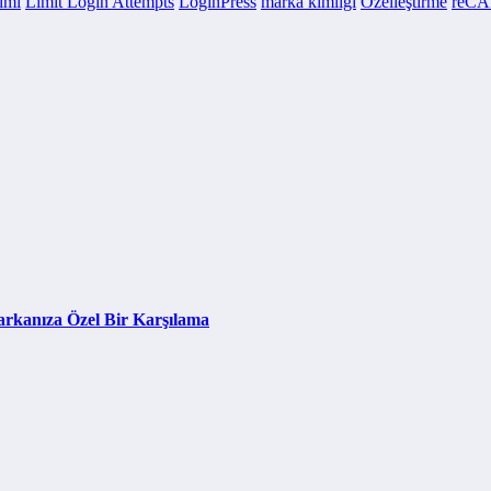
imi
Limit Login Attempts
LoginPress
marka kimliği
Özelleştirme
reC
arkanıza Özel Bir Karşılama