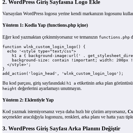
2. WordPress Giriş Sayfasına Logo Ekle
Varsayılan WordPress logosu yerine kendi markanızın logosunu kullanma
Yöntem 1: Kodla Yap (functions.php içine)
Eğer kod yazmaktan çekinmiyorsanız ve temanızın
d
functions.php
function wlnk_custom_login_logo() {

  echo '<style type="text/css">

    h1 a { background-image:url(' . get_stylesheet_dire
    background-size: contain !important; width: 200px !
  </style>';

}

add_action('login_head', 'wlnk_custom_login_logo');
Bu kod parçası, giriş sayfasındaki
etiketinin arka plan görüntüs
h1 a
değerlerini ayarlamayı unutmayın.
height
Yöntem 2: Eklentiyle Yap
Kod yazmak istemiyorsanız veya daha hızlı bir çözüm arıyorsanız,
Cu
seçenekler aracılığıyla logonuzu, renkleri, arka planı ve hatta yazı tip
3. WordPress Giriş Sayfası Arka Planını Değiştir