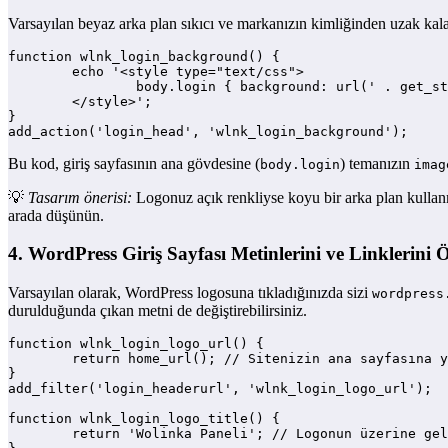
Varsayılan beyaz arka plan sıkıcı ve markanızın kimliğinden uzak kalab
function wlnk_login_background() {

	echo '<style type="text/css">

		body.login { background: url(' . get_stylesheet_directory_uri() . '/images/login-bg.jpg) no-repeat center center fixed; background-size: cover; }

	</style>';

}

add_action('login_head', 'wlnk_login_background');
Bu kod, giriş sayfasının ana gövdesine (
) temanızın
body.login
imag
💡
Tasarım önerisi:
Logonuz açık renkliyse koyu bir arka plan kullanma
arada düşünün.
4. WordPress Giriş Sayfası Metinlerini ve Linklerini Öz
Varsayılan olarak, WordPress logosuna tıkladığınızda sizi
wordpress
durulduğunda çıkan metni de değiştirebilirsiniz.
function wlnk_login_logo_url() {

	return home_url(); // Sitenizin ana sayfasına yönlendirir

}

add_filter('login_headerurl', 'wlnk_login_logo_url');

function wlnk_login_logo_title() {

	return 'Wolinka Paneli'; // Logonun üzerine gelince çıkan metin
