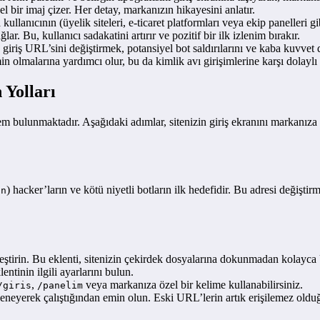
 bir imaj çizer. Her detay, markanızın hikayesini anlatır.
kullanıcının (üyelik siteleri, e-ticaret platformları veya ekip panelleri gib
ar. Bu, kullanıcı sadakatini artırır ve pozitif bir ilk izlenim bırakır.
giriş URL’sini değiştirmek, potansiyel bot saldırılarını ve kaba kuvvet 
min olmalarına yardımcı olur, bu da kimlik avı girişimlerine karşı dolaylı
 Yolları
tem bulunmaktadır. Aşağıdaki adımlar, sitenizin giriş ekranını markanıza
) hacker’ların ve kötü niyetli botların ilk hedefidir. Bu adresi değiştir
in
nleştirin. Bu eklenti, sitenizin çekirdek dosyalarına dokunmadan kolayca
tinin ilgili ayarlarını bulun.
,
veya markanıza özel bir kelime kullanabilirsiniz.
/giris
/panelim
eneyerek çalıştığından emin olun. Eski URL’lerin artık erişilemez oldu