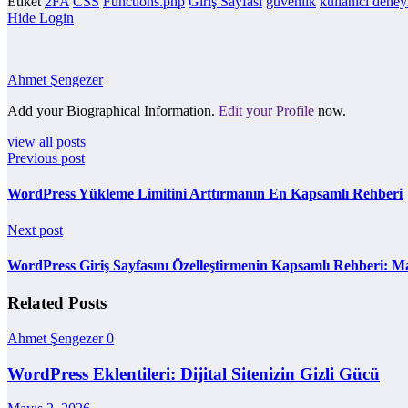
Etiket
2FA
CSS
Functions.php
Giriş Sayfası
güvenlik
kullanıcı deney
Hide Login
Ahmet Şengezer
Add your Biographical Information.
Edit your Profile
now.
view all posts
Previous post
WordPress Yükleme Limitini Arttırmanın En Kapsamlı Rehberi
Next post
WordPress Giriş Sayfasını Özelleştirmenin Kapsamlı Rehberi: M
Related Posts
Ahmet Şengezer
0
WordPress Eklentileri: Dijital Sitenizin Gizli Gücü