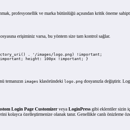
k, profesyonellik ve marka bütünlüğü açısından kritik öneme sahiptir. 
osyasına erişiminiz varsa, bu yöntem size tam kontrol sağlar.
ctory_uri() . '/images/logo.png) !important;

important; height: 100px !important; }

ünü temanızın
klasöründeki
dosyanızla değiştirir. L
images
logo.png
stom Login Page Customizer
veya
LoginPress
gibi eklentiler sizin i
lerini kolayca özelleştirmenize olanak tanır. Genellikle canlı önizleme öz