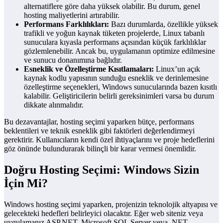
alternatiflere göre daha yüksek olabilir. Bu durum, genel
hosting maliyetlerini artırabilir.
Performans Farklılıkları:
Bazı durumlarda, özellikle yüksek
trafikli ve yoğun kaynak tüketen projelerde, Linux tabanlı
sunuculara kıyasla performans açısından küçük farklılıklar
gözlemlenebilir. Ancak bu, uygulamanın optimize edilmesine
ve sunucu donanımına bağlıdır.
Esneklik ve Özelleştirme Kısıtlamaları:
Linux’un açık
kaynak kodlu yapısının sunduğu esneklik ve derinlemesine
özelleştirme seçenekleri, Windows sunucularında bazen kısıtlı
kalabilir. Geliştiricilerin belirli gereksinimleri varsa bu durum
dikkate alınmalıdır.
Bu dezavantajlar, hosting seçimi yaparken bütçe, performans
beklentileri ve teknik esneklik gibi faktörleri değerlendirmeyi
gerektirir. Kullanıcıların kendi özel ihtiyaçlarını ve proje hedeflerini
göz önünde bulundurarak bilinçli bir karar vermesi önemlidir.
Doğru Hosting Seçimi: Windows Sizin
İçin Mi?
Windows hosting seçimi yaparken, projenizin teknolojik altyapısı ve
gelecekteki hedefleri belirleyici olacaktır. Eğer web siteniz veya
uygulamanız ASP.NET, Microsoft SQL Server veya .NET