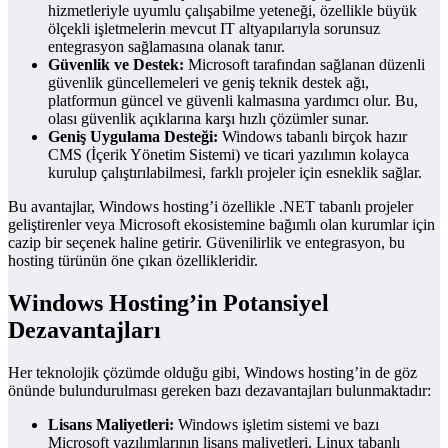
hizmetleriyle uyumlu çalışabilme yeteneği, özellikle büyük
ölçekli işletmelerin mevcut IT altyapılarıyla sorunsuz
entegrasyon sağlamasına olanak tanır.
Güvenlik ve Destek:
Microsoft tarafından sağlanan düzenli
güvenlik güncellemeleri ve geniş teknik destek ağı,
platformun güncel ve güvenli kalmasına yardımcı olur. Bu,
olası güvenlik açıklarına karşı hızlı çözümler sunar.
Geniş Uygulama Desteği:
Windows tabanlı birçok hazır
CMS (İçerik Yönetim Sistemi) ve ticari yazılımın kolayca
kurulup çalıştırılabilmesi, farklı projeler için esneklik sağlar.
Bu avantajlar, Windows hosting’i özellikle .NET tabanlı projeler
geliştirenler veya Microsoft ekosistemine bağımlı olan kurumlar için
cazip bir seçenek haline getirir. Güvenilirlik ve entegrasyon, bu
hosting türünün öne çıkan özellikleridir.
Windows Hosting’in Potansiyel
Dezavantajları
Her teknolojik çözümde olduğu gibi, Windows hosting’in de göz
önünde bulundurulması gereken bazı dezavantajları bulunmaktadır:
Lisans Maliyetleri:
Windows işletim sistemi ve bazı
Microsoft yazılımlarının lisans maliyetleri, Linux tabanlı