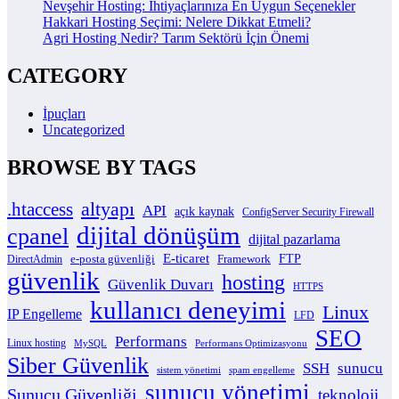
Nevşehir Hosting: İhtiyaçlarınıza En Uygun Seçenekler
Hakkari Hosting Seçimi: Nelere Dikkat Etmeli?
Agri Hosting Nedir? Tarım Sektörü İçin Önemi
CATEGORY
İpuçları
Uncategorized
BROWSE BY TAGS
altyapı
.htaccess
API
açık kaynak
ConfigServer Security Firewall
dijital dönüşüm
cpanel
dijital pazarlama
E-ticaret
e-posta güvenliği
Framework
FTP
DirectAdmin
güvenlik
hosting
Güvenlik Duvarı
HTTPS
kullanıcı deneyimi
Linux
IP Engelleme
LFD
SEO
Performans
Linux hosting
MySQL
Performans Optimizasyonu
Siber Güvenlik
SSH
sunucu
sistem yönetimi
spam engelleme
sunucu yönetimi
Sunucu Güvenliği
teknoloji