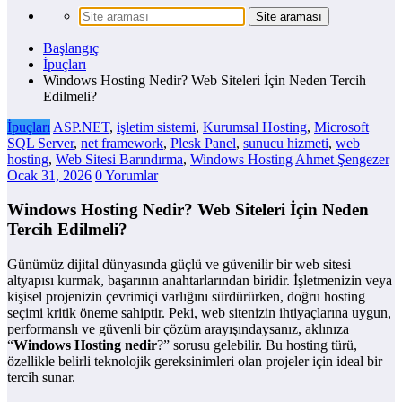
Başlangıç
İpuçları
Windows Hosting Nedir? Web Siteleri İçin Neden Tercih
Edilmeli?
İpuçları
ASP.NET
,
işletim sistemi
,
Kurumsal Hosting
,
Microsoft
SQL Server
,
net framework
,
Plesk Panel
,
sunucu hizmeti
,
web
hosting
,
Web Sitesi Barındırma
,
Windows Hosting
Ahmet Şengezer
Ocak 31, 2026
0 Yorumlar
Windows Hosting Nedir? Web Siteleri İçin Neden
Tercih Edilmeli?
Günümüz dijital dünyasında güçlü ve güvenilir bir web sitesi
altyapısı kurmak, başarının anahtarlarından biridir. İşletmenizin veya
kişisel projenizin çevrimiçi varlığını sürdürürken, doğru hosting
seçimi kritik öneme sahiptir. Peki, web sitenizin ihtiyaçlarına uygun,
performanslı ve güvenli bir çözüm arayışındaysanız, aklınıza
“
Windows Hosting nedir
?” sorusu gelebilir. Bu hosting türü,
özellikle belirli teknolojik gereksinimleri olan projeler için ideal bir
tercih sunar.