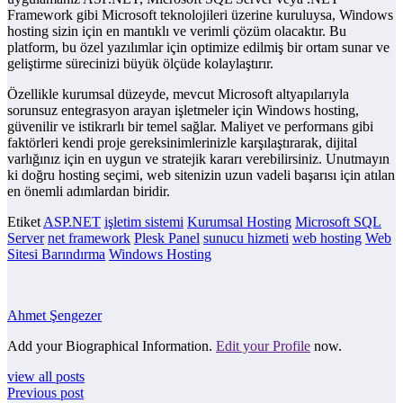
Framework gibi Microsoft teknolojileri üzerine kuruluysa, Windows
hosting sizin için en mantıklı ve verimli çözüm olacaktır. Bu
platform, bu özel yazılımlar için optimize edilmiş bir ortam sunar ve
geliştirme sürecinizi büyük ölçüde kolaylaştırır.
Özellikle kurumsal düzeyde, mevcut Microsoft altyapılarıyla
sorunsuz entegrasyon arayan işletmeler için Windows hosting,
güvenilir ve istikrarlı bir temel sağlar. Maliyet ve performans gibi
faktörleri kendi proje gereksinimlerinizle karşılaştırarak, dijital
varlığınız için en uygun ve stratejik kararı verebilirsiniz. Unutmayın
ki doğru hosting seçimi, web sitenizin uzun vadeli başarısı için atılan
en önemli adımlardan biridir.
Etiket
ASP.NET
işletim sistemi
Kurumsal Hosting
Microsoft SQL
Server
net framework
Plesk Panel
sunucu hizmeti
web hosting
Web
Sitesi Barındırma
Windows Hosting
Ahmet Şengezer
Add your Biographical Information.
Edit your Profile
now.
view all posts
Previous post