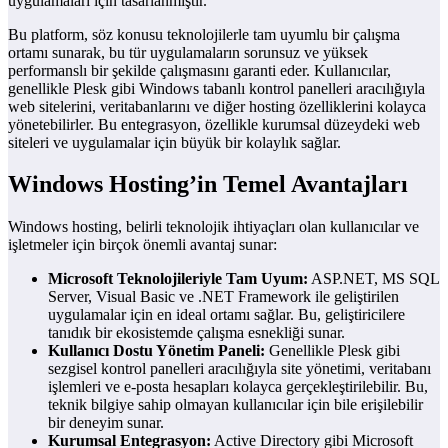
uygulamaları için tasarlanmıştır.
Bu platform, söz konusu teknolojilerle tam uyumlu bir çalışma
ortamı sunarak, bu tür uygulamaların sorunsuz ve yüksek
performanslı bir şekilde çalışmasını garanti eder. Kullanıcılar,
genellikle Plesk gibi Windows tabanlı kontrol panelleri aracılığıyla
web sitelerini, veritabanlarını ve diğer hosting özelliklerini kolayca
yönetebilirler. Bu entegrasyon, özellikle kurumsal düzeydeki web
siteleri ve uygulamalar için büyük bir kolaylık sağlar.
Windows Hosting’in Temel Avantajları
Windows hosting, belirli teknolojik ihtiyaçları olan kullanıcılar ve
işletmeler için birçok önemli avantaj sunar:
Microsoft Teknolojileriyle Tam Uyum:
ASP.NET, MS SQL
Server, Visual Basic ve .NET Framework ile geliştirilen
uygulamalar için en ideal ortamı sağlar. Bu, geliştiricilere
tanıdık bir ekosistemde çalışma esnekliği sunar.
Kullanıcı Dostu Yönetim Paneli:
Genellikle Plesk gibi
sezgisel kontrol panelleri aracılığıyla site yönetimi, veritabanı
işlemleri ve e-posta hesapları kolayca gerçekleştirilebilir. Bu,
teknik bilgiye sahip olmayan kullanıcılar için bile erişilebilir
bir deneyim sunar.
Kurumsal Entegrasyon:
Active Directory gibi Microsoft