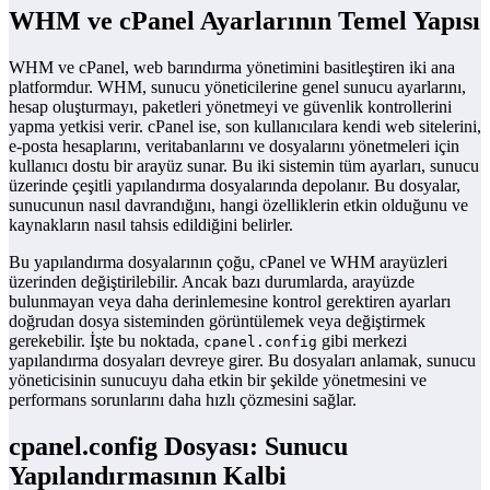
WHM ve cPanel Ayarlarının Temel Yapısı
WHM ve cPanel, web barındırma yönetimini basitleştiren iki ana
platformdur. WHM, sunucu yöneticilerine genel sunucu ayarlarını,
hesap oluşturmayı, paketleri yönetmeyi ve güvenlik kontrollerini
yapma yetkisi verir. cPanel ise, son kullanıcılara kendi web sitelerini,
e-posta hesaplarını, veritabanlarını ve dosyalarını yönetmeleri için
kullanıcı dostu bir arayüz sunar. Bu iki sistemin tüm ayarları, sunucu
üzerinde çeşitli yapılandırma dosyalarında depolanır. Bu dosyalar,
sunucunun nasıl davrandığını, hangi özelliklerin etkin olduğunu ve
kaynakların nasıl tahsis edildiğini belirler.
Bu yapılandırma dosyalarının çoğu, cPanel ve WHM arayüzleri
üzerinden değiştirilebilir. Ancak bazı durumlarda, arayüzde
bulunmayan veya daha derinlemesine kontrol gerektiren ayarları
doğrudan dosya sisteminden görüntülemek veya değiştirmek
gerekebilir. İşte bu noktada,
gibi merkezi
cpanel.config
yapılandırma dosyaları devreye girer. Bu dosyaları anlamak, sunucu
yöneticisinin sunucuyu daha etkin bir şekilde yönetmesini ve
performans sorunlarını daha hızlı çözmesini sağlar.
cpanel.config Dosyası: Sunucu
Yapılandırmasının Kalbi