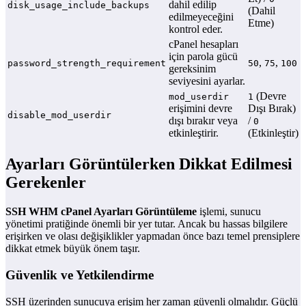
dahil edilip
disk_usage_include_backups
(Dahil
edilmeyeceğini
Etme)
kontrol eder.
cPanel hesapları
için parola gücü
,
,
password_strength_requirement
50
75
100
gereksinim
seviyesini ayarlar.
(Devre
mod_userdir
1
erişimini devre
Dışı Bırak)
disable_mod_userdir
dışı bırakır veya
/
0
etkinleştirir.
(Etkinleştir)
Ayarları Görüntülerken Dikkat Edilmesi
Gerekenler
SSH WHM cPanel Ayarları Görüntüleme
işlemi, sunucu
yönetimi pratiğinde önemli bir yer tutar. Ancak bu hassas bilgilere
erişirken ve olası değişiklikler yapmadan önce bazı temel prensiplere
dikkat etmek büyük önem taşır.
Güvenlik ve Yetkilendirme
SSH üzerinden sunucuya erişim her zaman güvenli olmalıdır. Güçlü