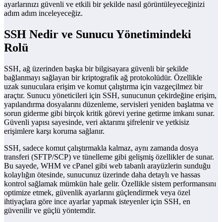
ayarlarınızı güvenli ve etkili bir şekilde nasıl görüntüleyeceğinizi
adım adım inceleyeceğiz.
SSH Nedir ve Sunucu Yönetimindeki
Rolü
SSH, ağ üzerinden başka bir bilgisayara güvenli bir şekilde
bağlanmayı sağlayan bir kriptografik ağ protokolüdür. Özellikle
uzak sunuculara erişim ve komut çalıştırma için vazgeçilmez bir
araçtır. Sunucu yöneticileri için SSH, sunucunun çekirdeğine erişim,
yapılandırma dosyalarını düzenleme, servisleri yeniden başlatma ve
sorun giderme gibi birçok kritik görevi yerine getirme imkanı sunar.
Güvenli yapısı sayesinde, veri aktarımı şifrelenir ve yetkisiz
erişimlere karşı koruma sağlanır.
SSH, sadece komut çalıştırmakla kalmaz, aynı zamanda dosya
transferi (SFTP/SCP) ve tünelleme gibi gelişmiş özellikler de sunar.
Bu sayede, WHM ve cPanel gibi web tabanlı arayüzlerin sunduğu
kolaylığın ötesinde, sunucunuz üzerinde daha detaylı ve hassas
kontrol sağlamak mümkün hale gelir. Özellikle sistem performansını
optimize etmek, güvenlik ayarlarını güçlendirmek veya özel
ihtiyaçlara göre ince ayarlar yapmak isteyenler için SSH, en
güvenilir ve güçlü yöntemdir.