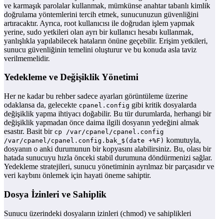
ve karmaşık parolalar kullanmak, mümkünse anahtar tabanlı kimlik
doğrulama yöntemlerini tercih etmek, sunucunuzun güvenliğini
artıracaktır. Ayrıca, root kullanıcısı ile doğrudan işlem yapmak
yerine, sudo yetkileri olan ayrı bir kullanıcı hesabı kullanmak,
yanlışlıkla yapılabilecek hataların önüne geçebilir. Erişim yetkileri,
sunucu güvenliğinin temelini oluşturur ve bu konuda asla taviz
verilmemelidir.
Yedekleme ve Değişiklik Yönetimi
Her ne kadar bu rehber sadece ayarları görüntüleme üzerine
odaklansa da, gelecekte
gibi kritik dosyalarda
cpanel.config
değişiklik yapma ihtiyacı doğabilir. Bu tür durumlarda, herhangi bir
değişiklik yapmadan önce daima ilgili dosyanın yedeğini almak
esastır. Basit bir
cp /var/cpanel/cpanel.config
komutuyla,
/var/cpanel/cpanel.config.bak_$(date +%F)
dosyanın o anki durumunun bir kopyasını alabilirsiniz. Bu, olası bir
hatada sunucuyu hızla önceki stabil durumuna döndürmenizi sağlar.
Yedekleme stratejileri, sunucu yönetiminin ayrılmaz bir parçasıdır ve
veri kaybını önlemek için hayati öneme sahiptir.
Dosya İzinleri ve Sahiplik
Sunucu üzerindeki dosyaların izinleri (chmod) ve sahiplikleri