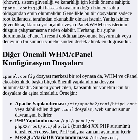
(chown), sistem güvenliği ve kararlılığı için kritik öneme sahiptir.
gibi hassas dosyaların doğru izinlere sahip
cpanel.config
olduğundan emin olunmalıdır. Genellikle bu tür dosyaların sadece
root kullanıcısı tarafından okunabilir olması istenir. Yanlış izinler,
güvenlik açıklarına yol açabilir veya cPanel/WHM servislerinin
düzgün çalışmamasına neden olabilir. Herhangi bir şüphe
durumunda, cPanel’in resmi dokümantasyonuna başvurmak veya
deneyimli bir sunucu yöneticisinden destek almak en doğrusudur.
Diğer Önemli WHM/cPanel
Konfigürasyon Dosyaları
dosyası merkezi bir rol oynasa da, WHM ve cPanel
cpanel.config
ekosisteminde başka birçok önemli yapılandırma dosyası
bulunmaktadır. Sunucu yöneticileri, kapsamlı bir yönetim için bu
dosyalara da aşina olmalıdır. Örneğin:
Apache Yapılandırması:
/etc/apache2/conf/httpd.conf
veya dahil edilen diğer
dosyaları, web sunucusunun
.conf
davranışını belirler.
PHP Yapılandırması:
/opt/cpanel/ea-
(buradaki XX PHP sürümünü
phpXX/root/etc/php.ini
temsil eder) dosyaları, PHP çalışma zamanı ayarlarını içerir.
MySQL/MariaDB Yapılandırması:
,
/etc/my.cnf