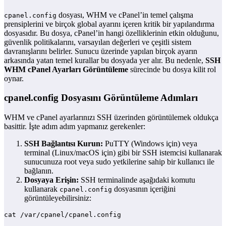
dosyası, WHM ve cPanel’in temel çalışma
cpanel.config
prensiplerini ve birçok global ayarını içeren kritik bir yapılandırma
dosyasıdır. Bu dosya, cPanel’in hangi özelliklerinin etkin olduğunu,
güvenlik politikalarını, varsayılan değerleri ve çeşitli sistem
davranışlarını belirler. Sunucu üzerinde yapılan birçok ayarın
arkasında yatan temel kurallar bu dosyada yer alır. Bu nedenle,
SSH
WHM cPanel Ayarları Görüntüleme
sürecinde bu dosya kilit rol
oynar.
cpanel.config Dosyasını Görüntüleme Adımları
WHM ve cPanel ayarlarınızı SSH üzerinden görüntülemek oldukça
basittir. İşte adım adım yapmanız gerekenler:
SSH Bağlantısı Kurun:
PuTTY (Windows için) veya
terminal (Linux/macOS için) gibi bir SSH istemcisi kullanarak
sunucunuza root veya sudo yetkilerine sahip bir kullanıcı ile
bağlanın.
Dosyaya Erişin:
SSH terminalinde aşağıdaki komutu
kullanarak
dosyasının içeriğini
cpanel.config
görüntüleyebilirsiniz:
cat /var/cpanel/cpanel.config