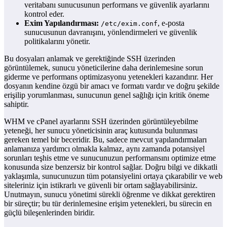
veritabanı sunucusunun performans ve güvenlik ayarlarını
kontrol eder.
Exim Yapılandırması:
, e-posta
/etc/exim.conf
sunucusunun davranışını, yönlendirmeleri ve güvenlik
politikalarını yönetir.
Bu dosyaları anlamak ve gerektiğinde SSH üzerinden
görüntülemek, sunucu yöneticilerine daha derinlemesine sorun
giderme ve performans optimizasyonu yetenekleri kazandırır. Her
dosyanın kendine özgü bir amacı ve formatı vardır ve doğru şekilde
erişilip yorumlanması, sunucunun genel sağlığı için kritik öneme
sahiptir.
WHM ve cPanel ayarlarını SSH üzerinden görüntüleyebilme
yeteneği, her sunucu yöneticisinin araç kutusunda bulunması
gereken temel bir beceridir. Bu, sadece mevcut yapılandırmaları
anlamanıza yardımcı olmakla kalmaz, aynı zamanda potansiyel
sorunları teşhis etme ve sunucunuzun performansını optimize etme
konusunda size benzersiz bir kontrol sağlar. Doğru bilgi ve dikkatli
yaklaşımla, sunucunuzun tüm potansiyelini ortaya çıkarabilir ve web
siteleriniz için istikrarlı ve güvenli bir ortam sağlayabilirsiniz.
Unutmayın, sunucu yönetimi sürekli öğrenme ve dikkat gerektiren
bir süreçtir; bu tür derinlemesine erişim yetenekleri, bu sürecin en
güçlü bileşenlerinden biridir.