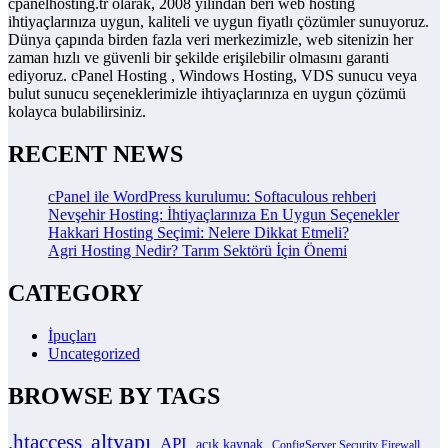
cpanelhosting.tr olarak, 2008 yılından beri web hosting
ihtiyaçlarınıza uygun, kaliteli ve uygun fiyatlı çözümler sunuyoruz.
Dünya çapında birden fazla veri merkezimizle, web sitenizin her
zaman hızlı ve güvenli bir şekilde erişilebilir olmasını garanti
ediyoruz. cPanel Hosting , Windows Hosting, VDS sunucu veya
bulut sunucu seçeneklerimizle ihtiyaçlarınıza en uygun çözümü
kolayca bulabilirsiniz.
RECENT NEWS
cPanel ile WordPress kurulumu: Softaculous rehberi
Nevşehir Hosting: İhtiyaçlarınıza En Uygun Seçenekler
Hakkari Hosting Seçimi: Nelere Dikkat Etmeli?
Agri Hosting Nedir? Tarım Sektörü İçin Önemi
CATEGORY
İpuçları
Uncategorized
BROWSE BY TAGS
altyapı
.htaccess
API
açık kaynak
ConfigServer Security Firewall