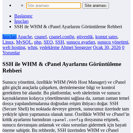
Başlangıç
İpuçları
SSH ile WHM & cPanel Ayarlarını Görüntüleme Rehberi
İpuçları
Apache
,
cpanel
,
cpanel.config
,
güvenlik
,
komut satırı
,
Linux
,
MySQL
,
php
,
SEO
,
SSH
,
sunucu ayarları
,
sunucu yönetimi
,
web hosting
,
whm
,
yedekleme
Ahmet Şengezer
Ocak 30, 2026
0
Yorumlar
SSH ile WHM & cPanel Ayarlarını Görüntüleme
Rehberi
Sunucu yönetimi, özellikle WHM (Web Host Manager) ve cPanel
gibi güçlü araçlarla çalışırken, derinlemesine bilgi ve kontrol
gerektiren bir alandır. Bu platformlar, web sitelerinin ve sunucu
kaynaklarının kolayca yönetilmesini sağlasa da, zaman zaman temel
dosya yapılandırmalarına doğrudan erişim ihtiyacı doğar. SSH
(Secure Shell) bu noktada devreye girerek, sunucunuz üzerinde tam
yetkiyle işlem yapmanıza olanak tanır. Özellikle WHM ve cPanel’in
kritik ayarlarını barındıran
dosyasına erişmek,
cpanel.config
sunucu davranışını anlamak ve olası sorunları gidermek için hayati
öneme sahiptir. Bu rehberde, SSH üzerinden WHM ve cPanel