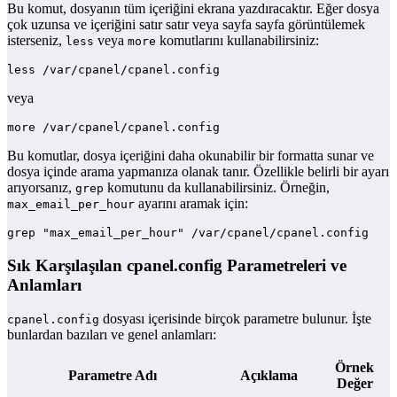
Bu komut, dosyanın tüm içeriğini ekrana yazdıracaktır. Eğer dosya
çok uzunsa ve içeriğini satır satır veya sayfa sayfa görüntülemek
isterseniz,
veya
komutlarını kullanabilirsiniz:
less
more
less /var/cpanel/cpanel.config
veya
more /var/cpanel/cpanel.config
Bu komutlar, dosya içeriğini daha okunabilir bir formatta sunar ve
dosya içinde arama yapmanıza olanak tanır. Özellikle belirli bir ayarı
arıyorsanız,
komutunu da kullanabilirsiniz. Örneğin,
grep
ayarını aramak için:
max_email_per_hour
grep "max_email_per_hour" /var/cpanel/cpanel.config
Sık Karşılaşılan cpanel.config Parametreleri ve
Anlamları
dosyası içerisinde birçok parametre bulunur. İşte
cpanel.config
bunlardan bazıları ve genel anlamları:
Örnek
Parametre Adı
Açıklama
Değer