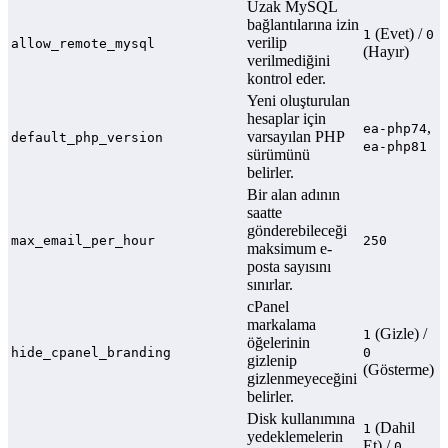
Uzak MySQL
bağlantılarına izin
(Evet) /
1
0
verilip
allow_remote_mysql
(Hayır)
verilmediğini
kontrol eder.
Yeni oluşturulan
hesaplar için
,
ea-php74
varsayılan PHP
default_php_version
ea-php81
sürümünü
belirler.
Bir alan adının
saatte
gönderebileceği
max_email_per_hour
250
maksimum e-
posta sayısını
sınırlar.
cPanel
markalama
(Gizle) /
1
öğelerinin
hide_cpanel_branding
0
gizlenip
(Gösterme)
gizlenmeyeceğini
belirler.
Disk kullanımına
(Dahil
1
yedeklemelerin
Et) /
0