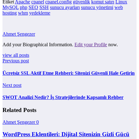
Etiket
Apache
cpanel
cpanel.config
güvenlik
komut satırı
Linux
MySQL
php
SEO
SSH
sunucu ayarları
sunucu yönetimi
web
hosting
whm
yedekleme
Ahmet Şengezer
Add your Biographical Information.
Edit your Profile
now.
view all posts
Previous post
Ücretsiz SSL Aktif Etme Rehberi: Sitenizi Güvenli Hale Getirin
Next post
SWOT Analizi Nedir? İş Stratejilerinde Kapsamlı Rehber
Related Posts
Ahmet Şengezer
0
WordPress Eklentileri: Dijital Sitenizin Gizli Gücü