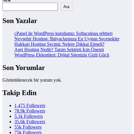
Ara
Son Yazılar
cPanel ile WordPress kurulumu: Softaculous rehberi
Nevşehir Hosting: İhtiyaçlarınıza En Uygun Seçenekler
Hakkari Hosting Seçimi: Nelere Dikkat Etmeli?
Agri Hosting Nedir? Tarım Sektörü İçin Önemi
WordPress Eklentileri: Dijital Sitenizin Gizli Gücü
Son Yorumlar
Görüntülenecek bir yorum yok.
Takip Edin
1,475
Followers
78.9k
Followers
5.1k
Followers
35.6k
Followers
55k
Followers
75k
Followers