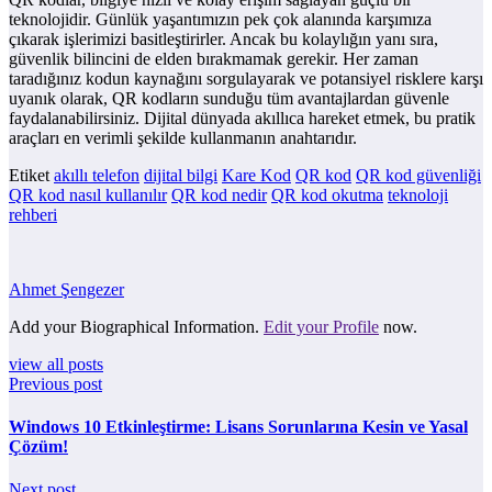
teknolojidir. Günlük yaşantımızın pek çok alanında karşımıza
çıkarak işlerimizi basitleştirirler. Ancak bu kolaylığın yanı sıra,
güvenlik bilincini de elden bırakmamak gerekir. Her zaman
taradığınız kodun kaynağını sorgulayarak ve potansiyel risklere karşı
uyanık olarak, QR kodların sunduğu tüm avantajlardan güvenle
faydalanabilirsiniz. Dijital dünyada akıllıca hareket etmek, bu pratik
araçları en verimli şekilde kullanmanın anahtarıdır.
Etiket
akıllı telefon
dijital bilgi
Kare Kod
QR kod
QR kod güvenliği
QR kod nasıl kullanılır
QR kod nedir
QR kod okutma
teknoloji
rehberi
Ahmet Şengezer
Add your Biographical Information.
Edit your Profile
now.
view all posts
Previous post
Windows 10 Etkinleştirme: Lisans Sorunlarına Kesin ve Yasal
Çözüm!
Next post