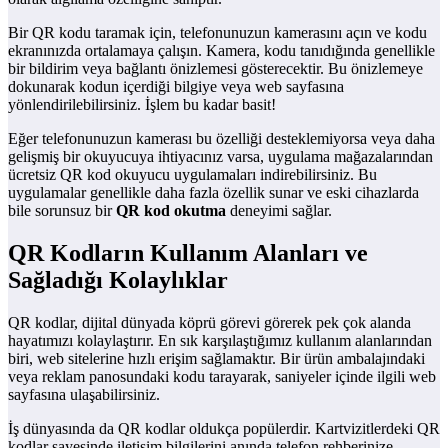
Bir QR kodu taramak için, telefonunuzun kamerasını açın ve kodu
ekranınızda ortalamaya çalışın. Kamera, kodu tanıdığında genellikle
bir bildirim veya bağlantı önizlemesi gösterecektir. Bu önizlemeye
dokunarak kodun içerdiği bilgiye veya web sayfasına
yönlendirilebilirsiniz. İşlem bu kadar basit!
Eğer telefonunuzun kamerası bu özelliği desteklemiyorsa veya daha
gelişmiş bir okuyucuya ihtiyacınız varsa, uygulama mağazalarından
ücretsiz QR kod okuyucu uygulamaları indirebilirsiniz. Bu
uygulamalar genellikle daha fazla özellik sunar ve eski cihazlarda
bile sorunsuz bir
QR kod okutma
deneyimi sağlar.
QR Kodların Kullanım Alanları ve
Sağladığı Kolaylıklar
QR kodlar, dijital dünyada köprü görevi görerek pek çok alanda
hayatımızı kolaylaştırır. En sık karşılaştığımız kullanım alanlarından
biri, web sitelerine hızlı erişim sağlamaktır. Bir ürün ambalajındaki
veya reklam panosundaki kodu tarayarak, saniyeler içinde ilgili web
sayfasına ulaşabilirsiniz.
İş dünyasında da QR kodlar oldukça popülerdir. Kartvizitlerdeki QR
kodlar sayesinde iletişim bilgilerini anında telefon rehberinize