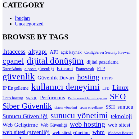
CATEGORY
İpuçları
Uncategorized
BROWSE BY TAGS
altyapı
.htaccess
API
açık kaynak
ConfigServer Security Firewall
dijital dönüşüm
cpanel
dijital pazarlama
E-ticaret
e-posta güvenliği
Framework
FTP
DirectAdmin
güvenlik
hosting
Güvenlik Duvarı
HTTPS
kullanıcı deneyimi
Linux
IP Engelleme
LFD
SEO
Performans
Linux hosting
MySQL
Performans Optimizasyonu
Siber Güvenlik
SSH
sunucu
sistem yönetimi
spam engelleme
sunucu yönetimi
Sunucu Güvenliği
teknoloji
web hosting
Web Geliştirme
web sitesi
Web Güvenliği
whm
web sitesi güvenliği
web sitesi yönetimi
Windows Hosting