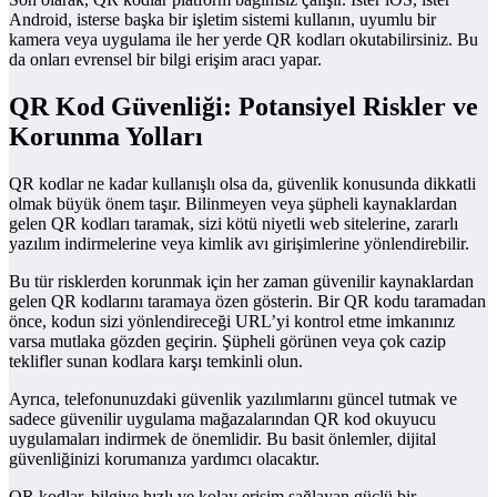
Android, isterse başka bir işletim sistemi kullanın, uyumlu bir
kamera veya uygulama ile her yerde QR kodları okutabilirsiniz. Bu
da onları evrensel bir bilgi erişim aracı yapar.
QR Kod Güvenliği: Potansiyel Riskler ve
Korunma Yolları
QR kodlar ne kadar kullanışlı olsa da, güvenlik konusunda dikkatli
olmak büyük önem taşır. Bilinmeyen veya şüpheli kaynaklardan
gelen QR kodları taramak, sizi kötü niyetli web sitelerine, zararlı
yazılım indirmelerine veya kimlik avı girişimlerine yönlendirebilir.
Bu tür risklerden korunmak için her zaman güvenilir kaynaklardan
gelen QR kodlarını taramaya özen gösterin. Bir QR kodu taramadan
önce, kodun sizi yönlendireceği URL’yi kontrol etme imkanınız
varsa mutlaka gözden geçirin. Şüpheli görünen veya çok cazip
teklifler sunan kodlara karşı temkinli olun.
Ayrıca, telefonunuzdaki güvenlik yazılımlarını güncel tutmak ve
sadece güvenilir uygulama mağazalarından QR kod okuyucu
uygulamaları indirmek de önemlidir. Bu basit önlemler, dijital
güvenliğinizi korumanıza yardımcı olacaktır.
QR kodlar, bilgiye hızlı ve kolay erişim sağlayan güçlü bir