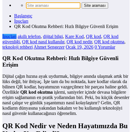
Başlangıç
İpuçları
QR Kod Okutma Rehberi: Hızlı Bilgiye Güvenli Erişim
İpuçları
akıllı telefon
,
dijital bilgi
,
Kare Kod
,
QR kod
,
QR kod
güvenliği
,
QR kod nasıl kullanılır
,
QR kod nedir
,
QR kod okutma
,
teknoloji rehberi
Ahmet Şengezer
Ocak 19, 2026
0 Yorumlar
QR Kod Okutma Rehberi: Hızlı Bilgiye Güvenli
Erişim
Dijital çağın hızına ayak uydurmak, bilgiye anında ulaşmak artık bir
lüks değil, bir ihtiyaç. İşte tam da bu noktada, kare kodlar olarak da
bilinen QR kodlar, hayatımızın vazgeçilmez bir parçası haline geldi.
Özellikle
QR kod okutma
işlemi, saniyeler içinde devasa bilgilere
erişim sağlamanın en pratik yollarından biri. Peki, bu küçük desenler
nasıl çalışır ve günlük yaşantımızı nasıl kolaylaştırır? Gelin, QR
kodların dünyasına yakından bakalım ve bu kullanışlı teknolojiyi
nasıl güvenle kullanacağınızı öğrenelim.
QR Kod Nedir ve Neden Hayatımızda Bu