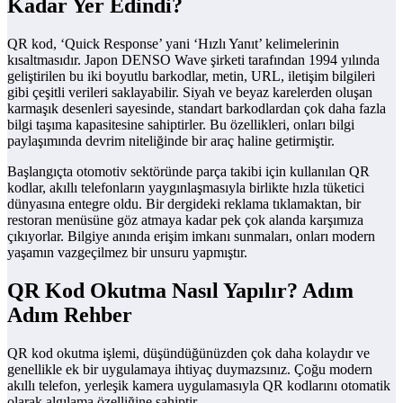
Kadar Yer Edindi?
QR kod, ‘Quick Response’ yani ‘Hızlı Yanıt’ kelimelerinin
kısaltmasıdır. Japon DENSO Wave şirketi tarafından 1994 yılında
geliştirilen bu iki boyutlu barkodlar, metin, URL, iletişim bilgileri
gibi çeşitli verileri saklayabilir. Siyah ve beyaz karelerden oluşan
karmaşık desenleri sayesinde, standart barkodlardan çok daha fazla
bilgi taşıma kapasitesine sahiptirler. Bu özellikleri, onları bilgi
paylaşımında devrim niteliğinde bir araç haline getirmiştir.
Başlangıçta otomotiv sektöründe parça takibi için kullanılan QR
kodlar, akıllı telefonların yaygınlaşmasıyla birlikte hızla tüketici
dünyasına entegre oldu. Bir dergideki reklama tıklamaktan, bir
restoran menüsüne göz atmaya kadar pek çok alanda karşımıza
çıkıyorlar. Bilgiye anında erişim imkanı sunmaları, onları modern
yaşamın vazgeçilmez bir unsuru yapmıştır.
QR Kod Okutma Nasıl Yapılır? Adım
Adım Rehber
QR kod okutma işlemi, düşündüğünüzden çok daha kolaydır ve
genellikle ek bir uygulamaya ihtiyaç duymazsınız. Çoğu modern
akıllı telefon, yerleşik kamera uygulamasıyla QR kodlarını otomatik
olarak algılama özelliğine sahiptir.