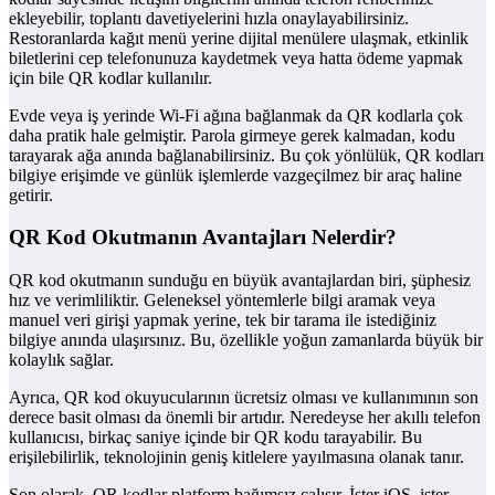
ekleyebilir, toplantı davetiyelerini hızla onaylayabilirsiniz.
Restoranlarda kağıt menü yerine dijital menülere ulaşmak, etkinlik
biletlerini cep telefonunuza kaydetmek veya hatta ödeme yapmak
için bile QR kodlar kullanılır.
Evde veya iş yerinde Wi-Fi ağına bağlanmak da QR kodlarla çok
daha pratik hale gelmiştir. Parola girmeye gerek kalmadan, kodu
tarayarak ağa anında bağlanabilirsiniz. Bu çok yönlülük, QR kodları
bilgiye erişimde ve günlük işlemlerde vazgeçilmez bir araç haline
getirir.
QR Kod Okutmanın Avantajları Nelerdir?
QR kod okutmanın sunduğu en büyük avantajlardan biri, şüphesiz
hız ve verimliliktir. Geleneksel yöntemlerle bilgi aramak veya
manuel veri girişi yapmak yerine, tek bir tarama ile istediğiniz
bilgiye anında ulaşırsınız. Bu, özellikle yoğun zamanlarda büyük bir
kolaylık sağlar.
Ayrıca, QR kod okuyucularının ücretsiz olması ve kullanımının son
derece basit olması da önemli bir artıdır. Neredeyse her akıllı telefon
kullanıcısı, birkaç saniye içinde bir QR kodu tarayabilir. Bu
erişilebilirlik, teknolojinin geniş kitlelere yayılmasına olanak tanır.
Son olarak, QR kodlar platform bağımsız çalışır. İster iOS, ister