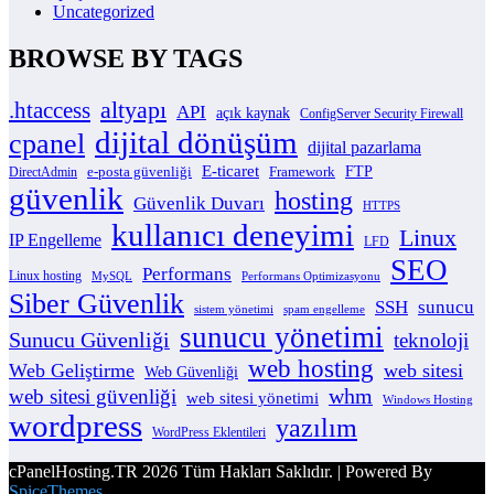
Uncategorized
BROWSE BY TAGS
altyapı
.htaccess
API
açık kaynak
ConfigServer Security Firewall
dijital dönüşüm
cpanel
dijital pazarlama
E-ticaret
e-posta güvenliği
Framework
FTP
DirectAdmin
güvenlik
hosting
Güvenlik Duvarı
HTTPS
kullanıcı deneyimi
Linux
IP Engelleme
LFD
SEO
Performans
Linux hosting
MySQL
Performans Optimizasyonu
Siber Güvenlik
SSH
sunucu
sistem yönetimi
spam engelleme
sunucu yönetimi
Sunucu Güvenliği
teknoloji
web hosting
Web Geliştirme
web sitesi
Web Güvenliği
whm
web sitesi güvenliği
web sitesi yönetimi
Windows Hosting
wordpress
yazılım
WordPress Eklentileri
cPanelHosting.TR 2026 Tüm Hakları Saklıdır. | Powered By
SpiceThemes