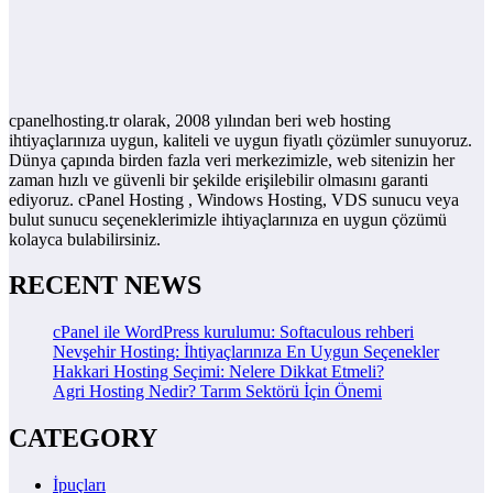
cpanelhosting.tr olarak, 2008 yılından beri web hosting
ihtiyaçlarınıza uygun, kaliteli ve uygun fiyatlı çözümler sunuyoruz.
Dünya çapında birden fazla veri merkezimizle, web sitenizin her
zaman hızlı ve güvenli bir şekilde erişilebilir olmasını garanti
ediyoruz. cPanel Hosting , Windows Hosting, VDS sunucu veya
bulut sunucu seçeneklerimizle ihtiyaçlarınıza en uygun çözümü
kolayca bulabilirsiniz.
RECENT NEWS
cPanel ile WordPress kurulumu: Softaculous rehberi
Nevşehir Hosting: İhtiyaçlarınıza En Uygun Seçenekler
Hakkari Hosting Seçimi: Nelere Dikkat Etmeli?
Agri Hosting Nedir? Tarım Sektörü İçin Önemi
CATEGORY
İpuçları