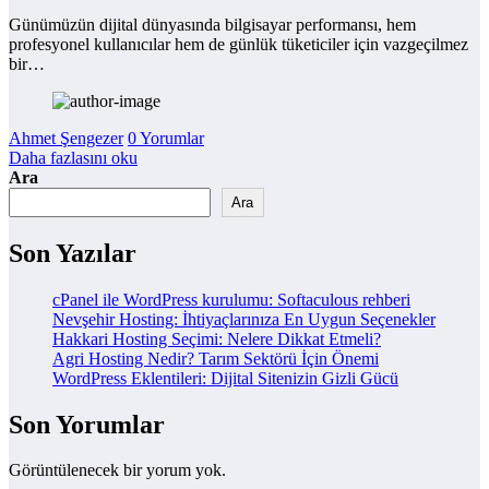
Günümüzün dijital dünyasında bilgisayar performansı, hem
profesyonel kullanıcılar hem de günlük tüketiciler için vazgeçilmez
bir…
Ahmet Şengezer
0 Yorumlar
Daha fazlasını oku
Ara
Ara
Son Yazılar
cPanel ile WordPress kurulumu: Softaculous rehberi
Nevşehir Hosting: İhtiyaçlarınıza En Uygun Seçenekler
Hakkari Hosting Seçimi: Nelere Dikkat Etmeli?
Agri Hosting Nedir? Tarım Sektörü İçin Önemi
WordPress Eklentileri: Dijital Sitenizin Gizli Gücü
Son Yorumlar
Görüntülenecek bir yorum yok.